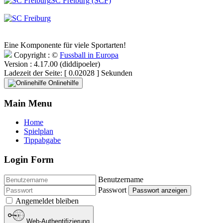
SC Freiburg (SCF)
Eine Komponente für viele Sportarten!
Copyright : ©
Fussball in Europa
Version : 4.17.00 (diddipoeler)
Ladezeit der Seite: [ 0.02028 ] Sekunden
Onlinehilfe
Main Menu
Home
Spielplan
Tippabgabe
Login Form
Benutzername
Passwort
Passwort anzeigen
Angemeldet bleiben
Web-Authentifizierung