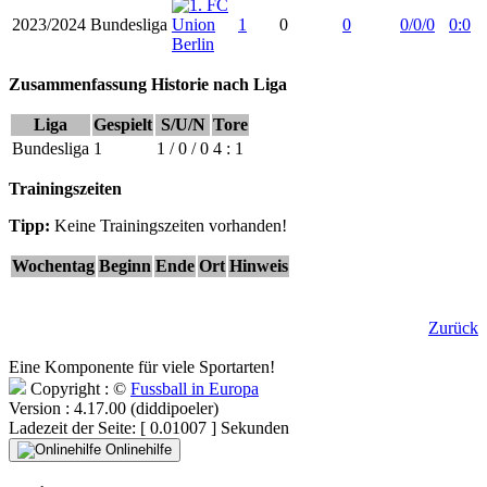
2023/2024
Bundesliga
1
0
0
0/0/0
0:0
Zusammenfassung Historie nach Liga
Liga
Gespielt
S/U/N
Tore
Bundesliga
1
1 / 0 / 0
4 : 1
Trainingszeiten
Tipp:
Keine Trainingszeiten vorhanden!
Wochentag
Beginn
Ende
Ort
Hinweis
Zurück
Eine Komponente für viele Sportarten!
Copyright : ©
Fussball in Europa
Version : 4.17.00 (diddipoeler)
Ladezeit der Seite: [ 0.01007 ] Sekunden
Onlinehilfe