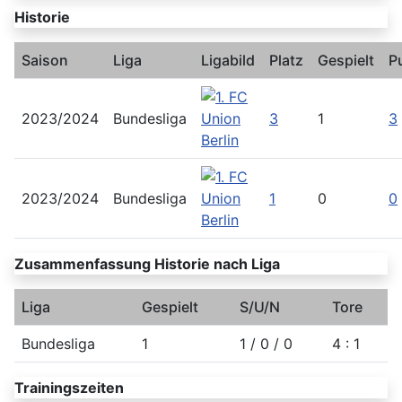
Historie
Saison
Liga
Ligabild
Platz
Gespielt
P
2023/2024
Bundesliga
3
1
3
2023/2024
Bundesliga
1
0
0
Zusammenfassung Historie nach Liga
Liga
Gespielt
S/U/N
Tore
Bundesliga
1
1 / 0 / 0
4 : 1
Trainingszeiten