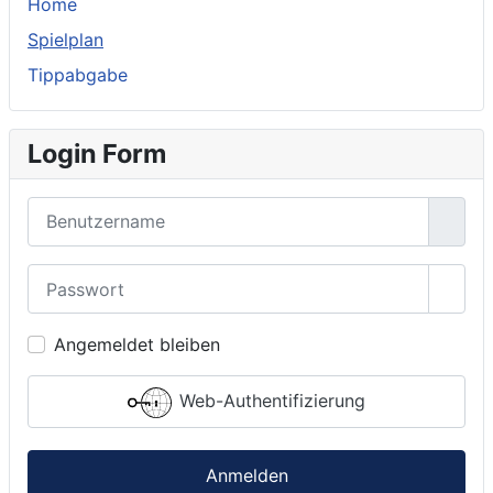
Home
Spielplan
Tippabgabe
Login Form
Benutzername
Passwort
Passw
Angemeldet bleiben
Web-Authentifizierung
Anmelden