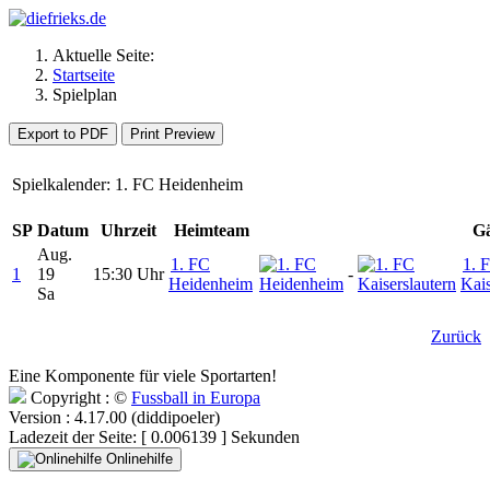
Aktuelle Seite:
Startseite
Spielplan
Export to PDF
Print Preview
Spielkalender: 1. FC Heidenheim
SP
Datum
Uhrzeit
Heimteam
Gä
Aug.
1. FC
1. 
1
19
15:30 Uhr
-
Heidenheim
Kais
Sa
Zurück
Eine Komponente für viele Sportarten!
Copyright : ©
Fussball in Europa
Version : 4.17.00 (diddipoeler)
Ladezeit der Seite: [ 0.006139 ] Sekunden
Onlinehilfe