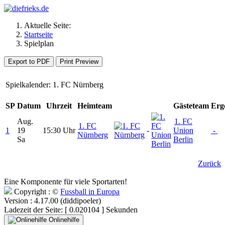
Aktuelle Seite:
Startseite
Spielplan
Export to PDF
Print Preview
Spielkalender: 1. FC Nürnberg
SP
Datum
Uhrzeit
Heimteam
Gästeteam
Erg
Aug.
1. FC
1. FC
1
19
15:30 Uhr
-
Union
-
Nürnberg
Sa
Berlin
Zurück
Eine Komponente für viele Sportarten!
Copyright : ©
Fussball in Europa
Version : 4.17.00 (diddipoeler)
Ladezeit der Seite: [ 0.020104 ] Sekunden
Onlinehilfe